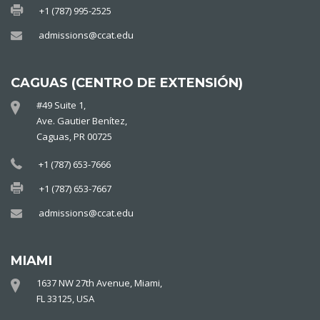
+1 (787) 995-2525
admissions@ccat.edu
CAGUAS (CENTRO DE EXTENSIÓN)
#49 Suite 1,
Ave. Gautier Benítez,
Caguas, PR 00725
+1 (787) 653-7666
+1 (787) 653-7667
admissions@ccat.edu
MIAMI
1637 NW 27th Avenue, Miami,
FL 33125, USA