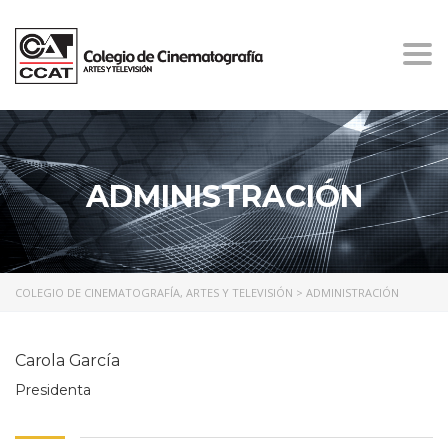
Togg
navi
ADMINISTRACIÓN
COLEGIO DE CINEMATOGRAFÍA, ARTES Y TELEVISIÓN
>
ADMINISTRACIÓN
Carola García
Presidenta