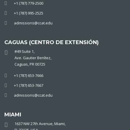
+1 (787) 779-2500
+1 (787) 995-2525
admissions@ccat.edu
CAGUAS (CENTRO DE EXTENSIÓN)
#49 Suite 1,
Ave. Gautier Benítez,
Caguas, PR 00725
+1 (787) 653-7666
+1 (787) 653-7667
admissions@ccat.edu
MIAMI
1637 NW 27th Avenue, Miami,