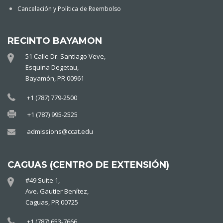
Cancelación y Política de Reembolso
RECINTO BAYAMON
51 Calle Dr. Santiago Veve,
Esquina Degetau,
Bayamón, PR 00961
+1 (787) 779-2500
+1 (787) 995-2525
admissions@ccat.edu
CAGUAS (CENTRO DE EXTENSIÓN)
#49 Suite 1,
Ave. Gautier Benítez,
Caguas, PR 00725
+1 (787) 653-7666