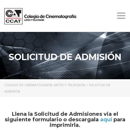
Togg
navi
SOLICITUD DE ADMISIÓN
COLEGIO DE CINEMATOGRAFÍA, ARTES Y TELEVISIÓN
>
SOLICITUD DE
ADMISIÓN
Llena la Solicitud de Admisiones via el
siguiente formulario o descargala
aquí
para
imprimirla.