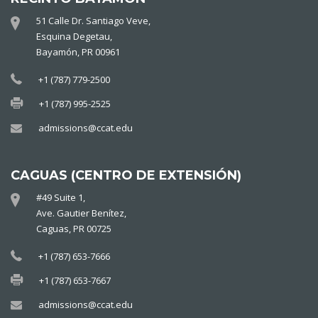
51 Calle Dr. Santiago Veve,
Esquina Degetau,
Bayamón, PR 00961
+1 (787) 779-2500
+1 (787) 995-2525
admissions@ccat.edu
CAGUAS (CENTRO DE EXTENSIÓN)
#49 Suite 1,
Ave. Gautier Benítez,
Caguas, PR 00725
+1 (787) 653-7666
+1 (787) 653-7667
admissions@ccat.edu