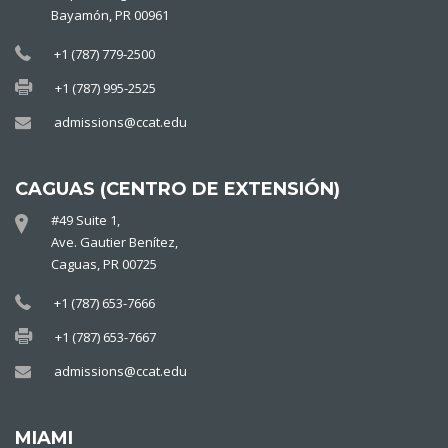
Bayamón, PR 00961
+1 (787) 779-2500
+1 (787) 995-2525
admissions@ccat.edu
CAGUAS (CENTRO DE EXTENSIÓN)
#49 Suite 1,
Ave. Gautier Benítez,
Caguas, PR 00725
+1 (787) 653-7666
+1 (787) 653-7667
admissions@ccat.edu
MIAMI