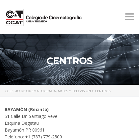
Togg
navi
CENTROS
COLEGIO DE CINEMATOGRAFÍA, ARTES Y TELEVISIÓN
>
CENTROS
BAYAMÓN (Recinto)
51 Calle Dr. Santiago Veve
Esquina Degetau
Bayamón PR 00961
Teléfono: +1 (787) 779-2500