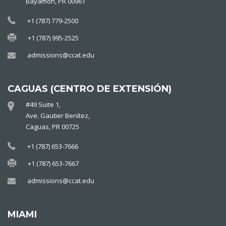
Bayamón, PR 00961
+1 (787) 779-2500
+1 (787) 995-2525
admissions@ccat.edu
CAGUAS (CENTRO DE EXTENSIÓN)
#49 Suite 1,
Ave. Gautier Benítez,
Caguas, PR 00725
+1 (787) 653-7666
+1 (787) 653-7667
admissions@ccat.edu
MIAMI