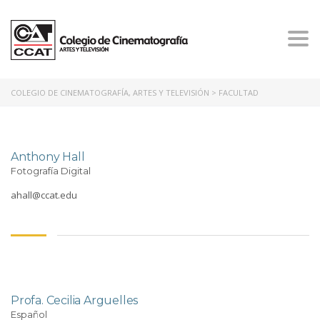
Togg
navi
COLEGIO DE CINEMATOGRAFÍA, ARTES Y TELEVISIÓN
>
FACULTAD
Anthony Hall
Fotografía Digital
ahall@ccat.edu
Profa. Cecilia Arguelles
Español