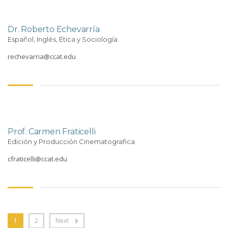
Dr. Roberto Echevarría
Español, Inglés, Ética y Sociología
rechevarria@ccat.edu
Prof. Carmen Fraticelli
Edición y Producción Cinematografica
cfraticelli@ccat.edu
1
2
Next