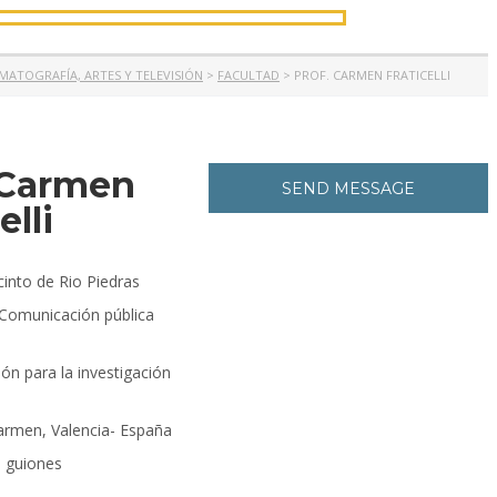
MATOGRAFÍA, ARTES Y TELEVISIÓN
>
FACULTAD
>
PROF. CARMEN FRATICELLI
 Carmen
SEND MESSAGE
elli
into de Rio Piedras
 Comunicación pública
n para la investigación
armen, Valencia- España
e guiones