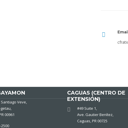
Email
cfrat
BAYAMON
CAGUAS (CENTRO DE
EXTENSIÓN)
. Santiago Veve,
getau,
#49 Suite 1,
PR 00961
Ave. Gautier Benítez,
Caguas, PR 00725
9-2500