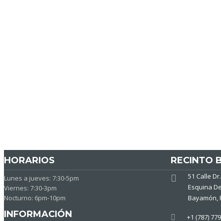
HORARIOS
RECINTO 
51 Calle Dr
Lunes a jueves: 7:30-5pm
Esquina De
Viernes: 7:30-3pm
Nocturno: 6pm-10pm
Bayamón, 
INFORMACIÓN
+1 (787) 77