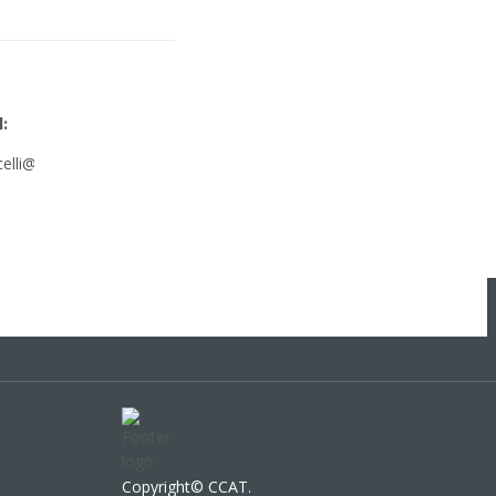
:
icelli@ccat.edu
Copyright© CCAT.