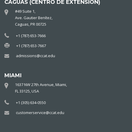
CAGUAS (CENTRO DE EXTENSIÓN)
#49 Suite 1,
Ave. Gautier Benítez,
Caguas, PR 00725
+1 (787) 653-7666
+1 (787) 653-7667
admissions@ccat.edu
MIAMI
1637 NW 27th Avenue, Miami,
FL 33125, USA
+1 (305) 634-0550
customerservice@ccat.edu