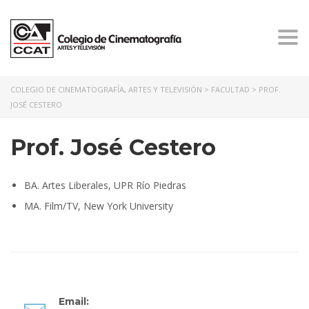
Togg
navi
COLEGIO DE CINEMATOGRAFÍA, ARTES Y TELEVISIÓN
>
FACULTAD
>
PROF.
JOSÉ CESTERO
Prof. José Cestero
BA. Artes Liberales, UPR Río Piedras
MA. Film/TV, New York University
Email: